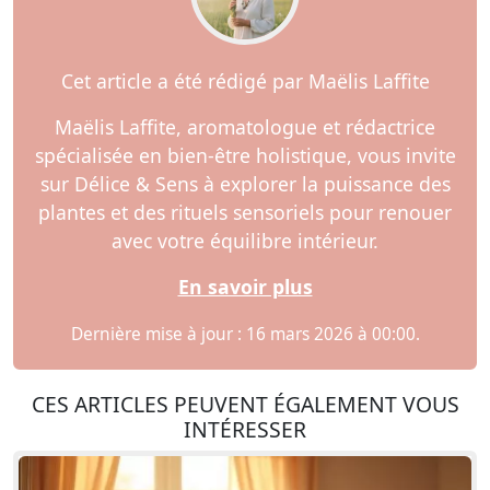
Cet article a été rédigé par Maëlis Laffite
Maëlis Laffite, aromatologue et rédactrice
spécialisée en bien-être holistique, vous invite
sur Délice & Sens à explorer la puissance des
plantes et des rituels sensoriels pour renouer
avec votre équilibre intérieur.
En savoir plus
Dernière mise à jour : 16 mars 2026 à 00:00.
CES ARTICLES PEUVENT ÉGALEMENT VOUS
INTÉRESSER