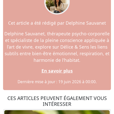
Cet article a été rédigé par Delphine Sauvanet
Delphine Sauvanet, thérapeute psycho-corporelle
et spécialiste de la pleine conscience appliquée à
l’art de vivre, explore sur Délice & Sens les liens
subtils entre bien-être émotionnel, respiration, et
harmonie de l’habitat.
En savoir plus
Dernière mise à jour : 19 juin 2026 à 00:00.
CES ARTICLES PEUVENT ÉGALEMENT VOUS
INTÉRESSER