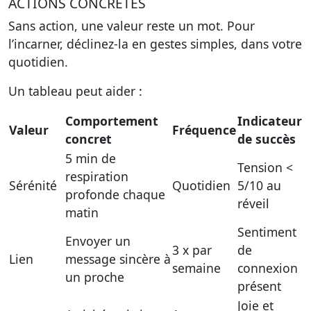
ACTIONS CONCRÈTES
Sans action, une valeur reste un mot. Pour
l’incarner, déclinez-la en gestes simples, dans votre
quotidien.
Un tableau peut aider :
Comportement
Indicateur
Valeur
Fréquence
concret
de succès
5 min de
Tension <
respiration
Sérénité
Quotidien
5/10 au
profonde chaque
réveil
matin
Sentiment
Envoyer un
3 x par
de
Lien
message sincère à
semaine
connexion
un proche
présent
Joie et